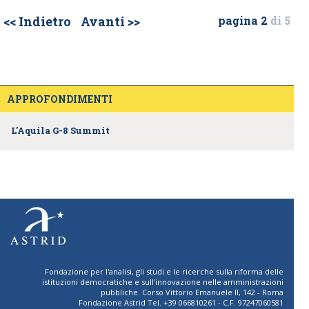
<< Indietro
Avanti >>
pagina 2
di 5
APPROFONDIMENTI
L'Aquila G-8 Summit
Fondazione per l'analisi, gli studi e le ricerche sulla riforma delle
istituzioni democratiche e sull'innovazione nelle amministrazioni
pubbliche. Corso Vittorio Emanuele II, 142 - Roma
Fondazione Astrid Tel. +39 066810261 - C.F. 97247060581