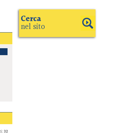
Cerca
nel sito
i:
32