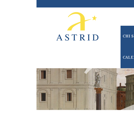
CHI 
CALE