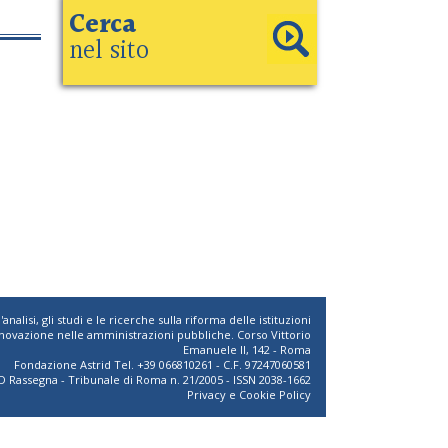
Cerca
nel sito
nalisi, gli studi e le ricerche sulla riforma delle istituzioni
novazione nelle amministrazioni pubbliche. Corso Vittorio
Emanuele II, 142 - Roma
Fondazione Astrid Tel. +39 066810261 - C.F. 97247060581
D Rassegna - Tribunale di Roma n. 21/2005 - ISSN 2038-1662
Privacy
e
Cookie Policy