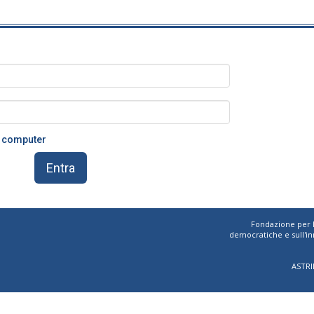
o computer
Entra
Fondazione per l'a
democratiche e sull'in
ASTRI