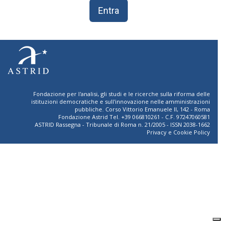
Entra
Fondazione per l'analisi, gli studi e le ricerche sulla riforma delle
istituzioni democratiche e sull'innovazione nelle amministrazioni
pubbliche. Corso Vittorio Emanuele II, 142 - Roma
Fondazione Astrid Tel. +39 066810261 - C.F. 97247060581
ASTRID Rassegna - Tribunale di Roma n. 21/2005 - ISSN 2038-1662
Privacy
e
Cookie Policy