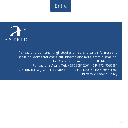
Entra
Fondazione per l'analisi, gli studi e le ricerche sulla riforma delle
istituzioni democratiche e sull'innovazione nelle amministrazioni
pubbliche. Corso Vittorio Emanuele II, 142 - Roma
Fondazione Astrid Tel. +39 066810261 - C.F. 97247060581
ASTRID Rassegna - Tribunale di Roma n. 21/2005 - ISSN 2038-1662
Privacy
e
Cookie Policy