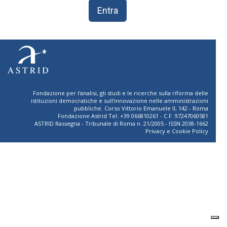
Entra
Fondazione per l'analisi, gli studi e le ricerche sulla riforma delle
istituzioni democratiche e sull'innovazione nelle amministrazioni
pubbliche. Corso Vittorio Emanuele II, 142 - Roma
Fondazione Astrid Tel. +39 066810261 - C.F. 97247060581
ASTRID Rassegna - Tribunale di Roma n. 21/2005 - ISSN 2038-1662
Privacy
e
Cookie Policy