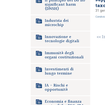
Il principio del Do no
significant harm
tax
(DNSH)
31 ge
Condivi
Industria dei
microchip
Innovazione e
<< I
tecnologie digitali
Immunità degli
organi costituzionali
Investimenti di
lungo termine
IA - Rischi e
opportunità
Economia e finanza