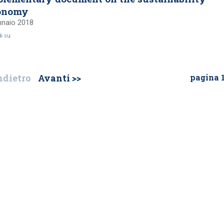
onomy
nnaio 2018
di su
ndietro
Avanti >>
pagina 