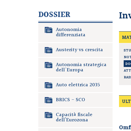
DOSSIER
In
Autonomia
differenziata
MAT
Austerity vs crescita
STU
NOT
Autonomia strategica
DO
dell'Europa
ATT
RAS
Auto elettrica 2035
BRICS - SCO
ULT
Capacità fiscale
dell’Eurozona
Omfi