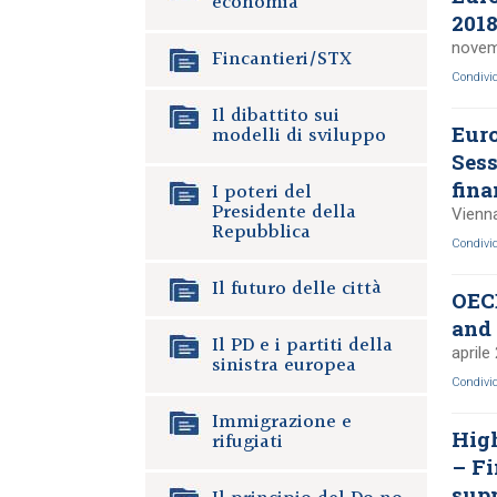
economia
2018
novem
Fincantieri/STX
Condivi
Il dibattito sui
modelli di sviluppo
Euro
Sess
fina
I poteri del
Presidente della
Vienn
Repubblica
Condivi
Il futuro delle città
OEC
and 
Il PD e i partiti della
aprile
sinistra europea
Condivi
Immigrazione e
High
rifugiati
– Fi
sup