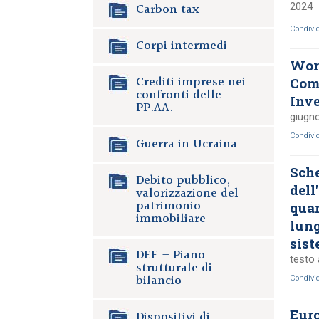
Carbon tax
2024
Condivi
Corpi intermedi
Wor
Crediti imprese nei
Comp
confronti delle
Inve
PP.AA.
giugn
Condivi
Guerra in Ucraina
Sche
Debito pubblico,
dell
valorizzazione del
patrimonio
quan
immobiliare
lung
sist
DEF – Piano
testo 
strutturale di
bilancio
Condivi
Euro
Dispositivi di