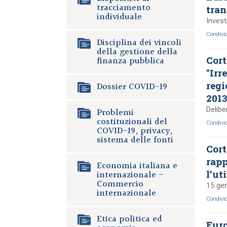
tracciamento
tra
individuale
Inves
Condivi
Disciplina dei vincoli
della gestione della
finanza pubblica
Cort
"Irr
regi
Dossier COVID-19
2013
Delibe
Problemi
costituzionali del
Condivi
COVID-19, privacy,
sistema delle fonti
Cort
rapp
Economia italiana e
internazionale -
l’ut
Commercio
15 ge
internazionale
Condivi
Etica politica ed
Eur