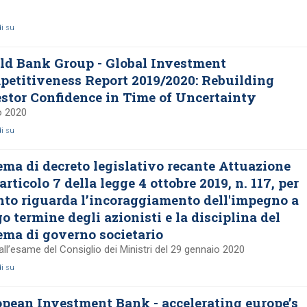
di su
ld Bank Group - Global Investment
etitiveness Report 2019/2020: Rebuilding
stor Confidence in Time of Uncertainty
o 2020
di su
ma di decreto legislativo recante Attuazione
'articolo 7 della legge 4 ottobre 2019, n. 117, per
to riguarda l’incoraggiamento dell'impegno a
o termine degli azionisti e la disciplina del
ema di governo societario
all’esame del Consiglio dei Ministri del 29 gennaio 2020
di su
pean Investment Bank - accelerating europe’s