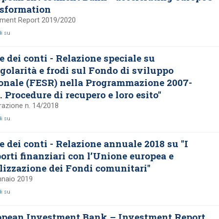
nsformation
tment Report 2019/2020
di su
e dei conti - Relazione speciale su
egolarità e frodi sul Fondo di sviluppo
onale (FESR) nella Programmazione 2007-
. Procedure di recupero e loro esito"
razione n. 14/2018
di su
e dei conti - Relazione annuale 2018 su "I
orti finanziari con l’Unione europea e
ilizzazione dei Fondi comunitari"
nnaio 2019
di su
opean Investment Bank – Investment Report