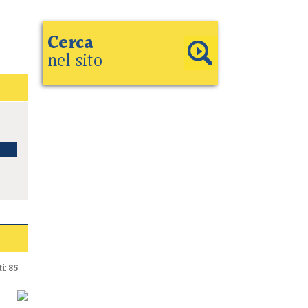
Cerca
nel sito
i:
85