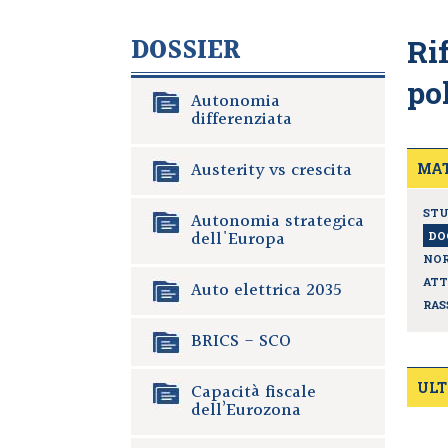
DOSSIER
Ri
po
Autonomia
differenziata
Austerity vs crescita
MAT
STU
Autonomia strategica
dell'Europa
DO
NOR
ATT
Auto elettrica 2035
RAS
BRICS - SCO
Capacità fiscale
ULT
dell’Eurozona