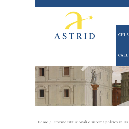
CHI 
CALE
Home
/
Riforme istituzionali e sistema politico in UK