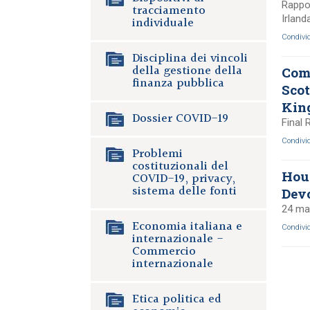
Rappor
tracciamento
Irland
individuale
Condivi
Disciplina dei vincoli
della gestione della
Comm
finanza pubblica
Scot
King
Dossier COVID-19
Final 
Condivi
Problemi
costituzionali del
Hou
COVID-19, privacy,
sistema delle fonti
Devo
24 ma
Economia italiana e
Condivi
internazionale -
Commercio
internazionale
Etica politica ed