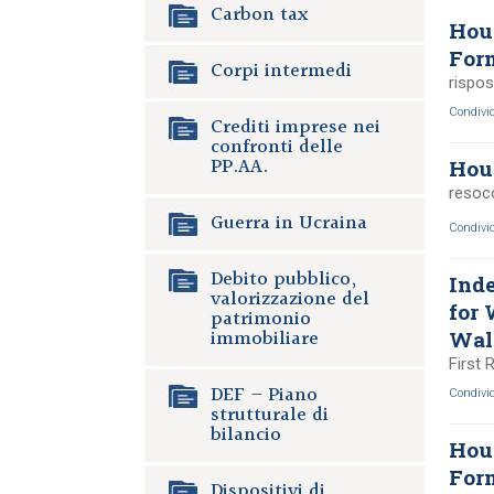
Carbon tax
Hous
For
Corpi intermedi
rispo
Condivi
Crediti imprese nei
confronti delle
PP.AA.
Hous
resoco
Guerra in Ucraina
Condivi
Debito pubblico,
Ind
valorizzazione del
for 
patrimonio
immobiliare
Wale
First 
DEF – Piano
Condivi
strutturale di
bilancio
Hous
Form
Dispositivi di