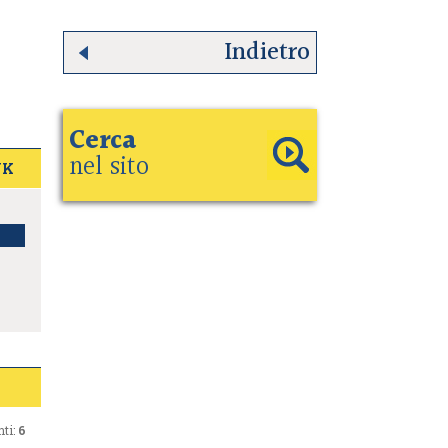
Indietro
Cerca
nel sito
UK
ti:
6