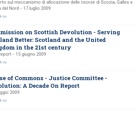
to sul meccanismo di allocazione delle risorse di Scozia, Galles e
a del Nord - 17 luglio 2009
di su
ission on Scottish Devolution - Serving
land Better: Scotland and the United
dom in the 21st century
Report - 15 giugno 2009
di su
se of Commons - Justice Committee -
lution: A Decade On Report
ggio 2009
di su