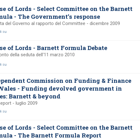
e of Lords - Select Committee on the Barnett
mula - The Government’s response
sta del Governo al rapporto del Committee - dicembre 2009
di su
e of Lords - Barnett Formula Debate
nto della seduta dell'11 marzo 2010
di su
ependent Commission on Funding & Finance
Wales - Funding devolved government in
s: Barnett & beyond
Report - luglio 2009
di su
e of Lords - Select Committee on the Barnett
ula - The Barnett Formula Report