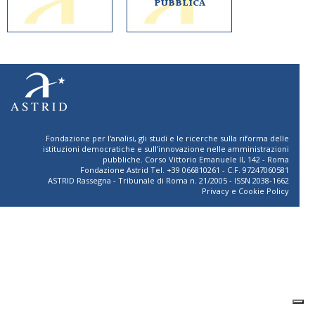
PUBBLICA
Fondazione per l'analisi, gli studi e le ricerche sulla riforma delle
istituzioni democratiche e sull'innovazione nelle amministrazioni
pubbliche. Corso Vittorio Emanuele II, 142 - Roma
Fondazione Astrid Tel. +39 066810261 - C.F. 97247060581
ASTRID Rassegna - Tribunale di Roma n. 21/2005 - ISSN 2038-1662
Privacy
e
Cookie Policy